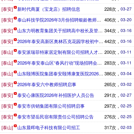
[泰安]
新时代商厦（宝龙店）招聘信息
228次，
03-27
[泰安]
泰山科技学院2026年3月份招聘银龄教师及退休教师的公告
406次，
03-20
[泰安]
山东力明教育集团关于招聘高中校长及管理团队的公告
344次，
03-16
[泰安]
2026年泰安高新区奥林匹克花园学校初中骨干教师招聘公告
442次，
03-16
[泰山]
泰安派瑞菲特家居定制有限公司招聘人才信息
200次，
03-11
[泰山]
2026年泰安泰山区“春风行动”现场招聘会隆重开启
283次，
03-11
[泰山]
山东颐博医院集团泰安颐博康复医院2026年招聘公告
386次，
03-04
[泰安]
2026年泰安六中教师招聘启事
265次，
03-02
[泰安]
泰安心康医院2026年补招医护人员公告
291次，
02-27
[泰安]
泰安市供销集团有限公司招聘启事
297次，
02-25
[泰安]
泰安市望岳民宿有限责任公司招聘公告
276次，
02-25
[泰山]
山东晨晖电子科技有限公司招工
317次，
02-03