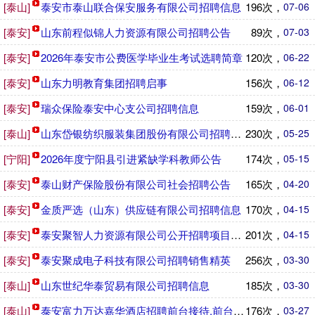
[泰山]
泰安市泰山联合保安服务有限公司招聘信息
196次，
07-06
[泰安]
山东前程似锦人力资源有限公司招聘公告
89次，
07-03
[泰安]
2026年泰安市公费医学毕业生考试选聘简章
120次，
06-22
[泰安]
山东力明教育集团招聘启事
156次，
06-12
[泰安]
瑞众保险泰安中心支公司招聘信息
159次，
06-01
[泰山]
山东岱银纺织服装集团股份有限公司招聘信息
230次，
05-25
[宁阳]
2026年度宁阳县引进紧缺学科教师公告
174次，
05-15
[泰安]
泰山财产保险股份有限公司社会招聘公告
165次，
04-20
[泰安]
金质严选（山东）供应链有限公司招聘信息
170次，
04-15
[泰安]
泰安聚智人力资源有限公司公开招聘项目外包人员公告
201次，
04-15
[泰安]
泰安聚成电子科技有限公司招聘销售精英
256次，
03-30
[泰山]
山东世纪华泰贸易有限公司招聘信息
185次，
03-30
[泰山]
泰安富力万达嘉华酒店招聘前台接待,前台实习生
176次，
03-27