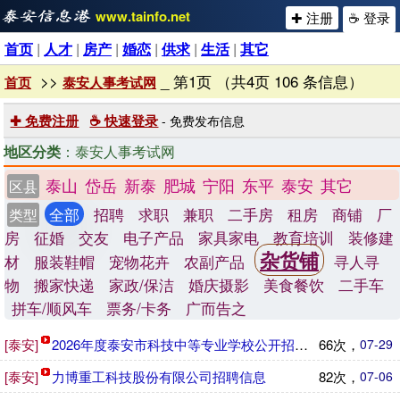
www.tainfo.net
✚ 注册
☕ 登录
首页
|
人才
|
房产
|
婚恋
|
供求
|
生活
|
其它
>>
_ 第1页 （共4页 106 条信息）
首页
泰安人事考试网
✚ 免费注册
☕ 快速登录
- 免费发布信息
地区分类
：泰安人事考试网
泰山
岱岳
新泰
肥城
宁阳
东平
泰安
其它
区县
全部
招聘
求职
兼职
二手房
租房
商铺
厂
类型
房
征婚
交友
电子产品
家具家电
教育培训
装修建
杂货铺
材
服装鞋帽
宠物花卉
农副产品
寻人寻
物
搬家快递
家政/保洁
婚庆摄影
美食餐饮
二手车
拼车/顺风车
票务/卡务
广而告之
[泰安]
2026年度泰安市科技中等专业学校公开招聘教师公告
66次，
07-29
[泰安]
力博重工科技股份有限公司招聘信息
82次，
07-06