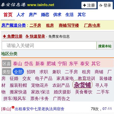
www.tainfo.net
✚ 注册
☕ 登录
首页
人才
房产
婚恋
供求
生活
其它
:
房产频道分类
二手房
租房
商铺/写字楼
厂房/仓库
✚ 免费注册
☕ 快速登录
- 免费发布信息
地区分类
泰山
岱岳
新泰
肥城
宁阳
东平
泰安
其它
区县
全部
招聘
求职
兼职
二手房
租房
商铺
厂
类型
房
征婚
交友
电子产品
家具家电
教育培训
装修建
杂货铺
材
服装鞋帽
宠物花卉
农副产品
寻人寻
物
搬家快递
家政/保洁
婚庆摄影
美食餐饮
二手车
拼车/顺风车
票务/卡务
广而告之
[泰山]
出租泰安中七里老执法局宿舍
79次，
07-11