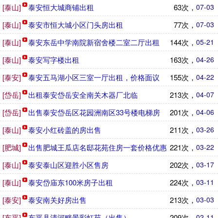
[泰山]
泰安恒大城商铺出租
63次，
07-03
[泰山]
泰安市恒大城小区门头房出租
77次，
07-03
[泰山]
泰安东岳中学南院新宿舍楼二室二厅出租
144次，
05-21
[泰山]
泰安写字楼出租
163次，
04-26
[泰安]
泰安五马湖小区三室一厅出租，价格面议
155次，
04-22
[岱岳]
出租泰安岱岳安全南关木器厂北临
213次，
04-07
[岱岳]
出售泰安岱岳区花园洲南区33号楼电梯房
201次，
04-06
[泰山]
泰安小红砖盖的房出售
211次，
03-26
[肥城]
出售肥城王瓜店名邸花苑住房一套价格优惠
221次，
03-22
[泰山]
泰安泰山区迎胜小区售房
202次，
03-17
[泰山]
泰安岱庙东100米房子出租
224次，
03-11
[泰安]
泰安南关好房出售
213次，
03-03
[东平]
东平县清河畔景彩虹苑（出售）
209次，
02-11