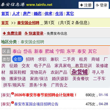
www.tainfo.net
✚ 注册
☕ 登录
首页
|
人才
|
房产
|
婚恋
|
供求
|
生活
|
其它
>>
_ 第1页 （共1页 2 条信息）
首页
泰安国企招聘
✚ 免费注册
☕ 快速登录
- 免费发布信息
地区分类
：泰安国企招聘
泰山
岱岳
新泰
肥城
宁阳
东平
泰安
其它
区县
全部
招聘
求职
兼职
二手房
租房
商铺
厂
类型
房
征婚
交友
电子产品
家具家电
教育培训
装修建
杂货铺
材
服装鞋帽
宠物花卉
农副产品
寻人寻
物
搬家快递
家政/保洁
婚庆摄影
美食餐饮
二手车
拼车/顺风车
票务/卡务
广而告之
[泰安]
2026年泰安市春节前招聘会计划来啦！
690次，
01-16
[泰安]
泰安市某国企项目招聘公告
475次，
04-28