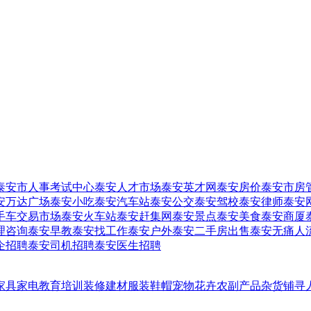
泰安市人事考试中心
泰安人才市场
泰安英才网
泰安房价
泰安市房
安万达广场
泰安小吃
泰安汽车站
泰安公交
泰安驾校
泰安律师
泰安
手车交易市场
泰安火车站
泰安赶集网
泰安景点
泰安美食
泰安商厦
理咨询
泰安早教
泰安找工作
泰安户外
泰安二手房出售
泰安无痛人
企招聘
泰安司机招聘
泰安医生招聘
家具家电
教育培训
装修建材
服装鞋帽
宠物花卉
农副产品
杂货铺
寻