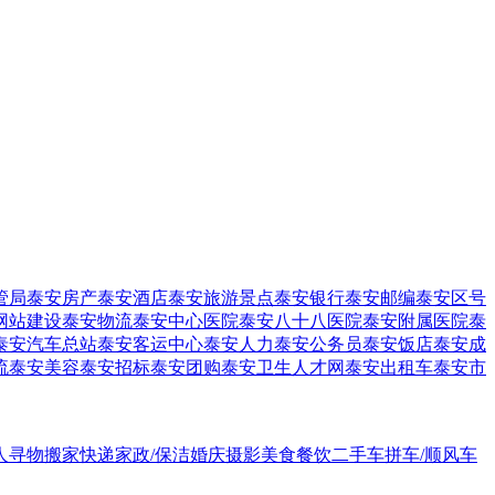
管局
泰安房产
泰安酒店
泰安旅游景点
泰安银行
泰安邮编
泰安区号
网站建设
泰安物流
泰安中心医院
泰安八十八医院
泰安附属医院
泰
泰安汽车总站
泰安客运中心
泰安人力
泰安公务员
泰安饭店
泰安成
流
泰安美容
泰安招标
泰安团购
泰安卫生人才网
泰安出租车
泰安市
人寻物
搬家快递
家政/保洁
婚庆摄影
美食餐饮
二手车
拼车/顺风车