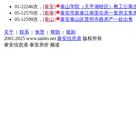
01-22
246次，
[泰安]
泰山学院（天平湖校区）教工公寓
05-12
570次，
[新泰]
泰安市新泰江南里住房一套房主售
05-12
599次，
[泰山]
泰安泰山区普照寺路房产一处出售
关于
|
联系
|
免责
|
帮助
|
规则
2002-2025 www.tainfo.net
泰安信息港
版权所有
泰安信息港 泰安房价 频道