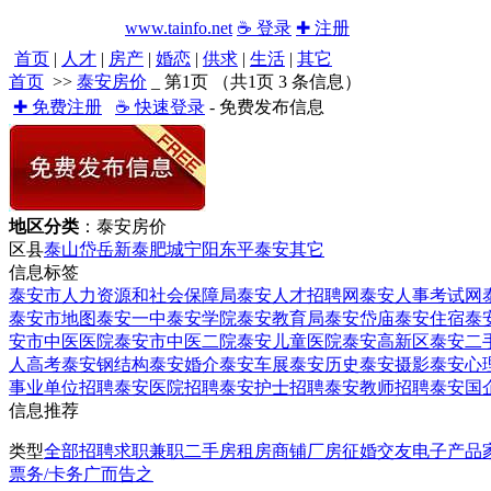
www.tainfo.net
☕ 登录
✚ 注册
首页
|
人才
|
房产
|
婚恋
|
供求
|
生活
|
其它
首页
>>
泰安房价
_ 第1页 （共1页 3 条信息）
✚ 免费注册
☕ 快速登录
- 免费发布信息
地区分类
：泰安房价
区县
泰山
岱岳
新泰
肥城
宁阳
东平
泰安
其它
信息标签
泰安市人力资源和社会保障局
泰安人才招聘网
泰安人事考试网
泰安市地图
泰安一中
泰安学院
泰安教育局
泰安岱庙
泰安住宿
泰
安市中医医院
泰安市中医二院
泰安儿童医院
泰安高新区
泰安二
人高考
泰安钢结构
泰安婚介
泰安车展
泰安历史
泰安摄影
泰安心
事业单位招聘
泰安医院招聘
泰安护士招聘
泰安教师招聘
泰安国
信息推荐
类型
全部
招聘
求职
兼职
二手房
租房
商铺
厂房
征婚
交友
电子产品
票务/卡务
广而告之