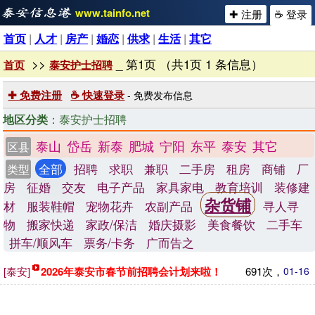
www.tainfo.net
✚ 注册
☕ 登录
首页
|
人才
|
房产
|
婚恋
|
供求
|
生活
|
其它
>>
_ 第1页 （共1页 1 条信息）
首页
泰安护士招聘
✚ 免费注册
☕ 快速登录
- 免费发布信息
地区分类
：泰安护士招聘
泰山
岱岳
新泰
肥城
宁阳
东平
泰安
其它
区县
全部
招聘
求职
兼职
二手房
租房
商铺
厂
类型
房
征婚
交友
电子产品
家具家电
教育培训
装修建
杂货铺
材
服装鞋帽
宠物花卉
农副产品
寻人寻
物
搬家快递
家政/保洁
婚庆摄影
美食餐饮
二手车
拼车/顺风车
票务/卡务
广而告之
[泰安]
2026年泰安市春节前招聘会计划来啦！
691次，
01-16