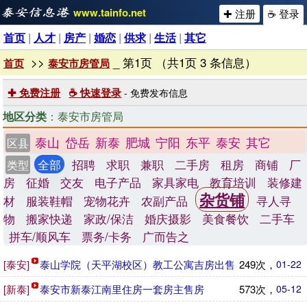
www.tainfo.net
✚ 注册
☕ 登录
首页
|
人才
|
房产
|
婚恋
|
供求
|
生活
|
其它
>>
_ 第1页 （共1页 3 条信息）
首页
泰安市房管局
✚ 免费注册
☕ 快速登录
- 免费发布信息
地区分类
：泰安市房管局
泰山
岱岳
新泰
肥城
宁阳
东平
泰安
其它
区县
全部
招聘
求职
兼职
二手房
租房
商铺
厂
类型
房
征婚
交友
电子产品
家具家电
教育培训
装修建
杂货铺
材
服装鞋帽
宠物花卉
农副产品
寻人寻
物
搬家快递
家政/保洁
婚庆摄影
美食餐饮
二手车
拼车/顺风车
票务/卡务
广而告之
[泰安]
泰山学院（天平湖校区）教工公寓吉房出售
249次，
01-22
[新泰]
泰安市新泰江南里住房一套房主售房
573次，
05-12