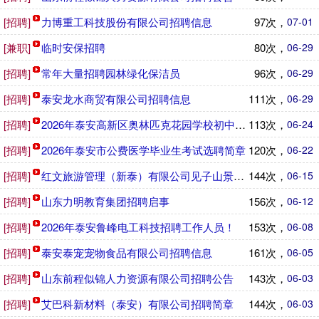
[招聘]
力博重工科技股份有限公司招聘信息
97次，
07-01
[兼职]
临时安保招聘
80次，
06-29
[招聘]
常年大量招聘园林绿化保洁员
96次，
06-29
[招聘]
泰安龙水商贸有限公司招聘信息
111次，
06-29
[招聘]
2026年泰安高新区奥林匹克花园学校初中骨干教师招聘公告
113次，
06-24
[招聘]
2026年泰安市公费医学毕业生考试选聘简章
120次，
06-22
[招聘]
红文旅游管理（新泰）有限公司见子山景区招聘全职景区演艺演
144次，
06-15
[招聘]
山东力明教育集团招聘启事
156次，
06-12
[招聘]
2026年泰安鲁峰电工科技招聘工作人员！
153次，
06-08
[招聘]
泰安泰宠宠物食品有限公司招聘信息
161次，
06-05
[招聘]
山东前程似锦人力资源有限公司招聘公告
143次，
06-03
[招聘]
艾巴科新材料（泰安）有限公司招聘简章
144次，
06-03