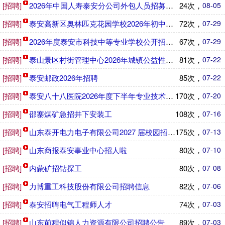
[招聘]
2026年中国人寿泰安分公司外包人员招募简章
24次，
08-05
[招聘]
泰安高新区奥林匹克花园学校2026年初中骨干教师及储备教
72次，
07-29
[招聘]
2026年度泰安市科技中等专业学校公开招聘教师公告
67次，
07-29
[招聘]
泰山景区村街管理中心2026年城镇公益性岗位招聘公告
81次，
07-22
[招聘]
泰安邮政2026年招聘
85次，
07-22
[招聘]
泰安八十八医院2026年度下半年专业技术人才招聘公告
170次，
07-20
[招聘]
邵寨煤矿急招井下安装工
108次，
07-16
[招聘]
山东泰开电力电子有限公司2027 届校园招聘简章
175次，
07-13
[招聘]
山东商报泰安事业中心招人啦
80次，
07-10
[招聘]
内蒙矿招钻探工
80次，
07-08
[招聘]
力博重工科技股份有限公司招聘信息
82次，
07-06
[招聘]
泰安招聘电气工程师人才
74次，
07-03
[招聘]
山东前程似锦人力资源有限公司招聘公告
89次，
07-03