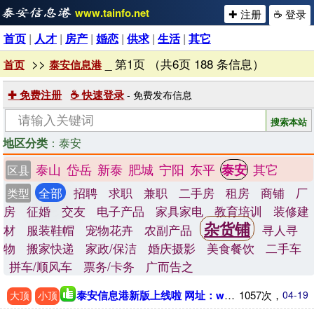
www.tainfo.net
✚ 注册
☕ 登录
首页
|
人才
|
房产
|
婚恋
|
供求
|
生活
|
其它
>>
_ 第1页 （共6页 188 条信息）
首页
泰安信息港
✚ 免费注册
☕ 快速登录
- 免费发布信息
地区分类
：泰安
泰山
岱岳
新泰
肥城
宁阳
东平
其它
泰安
区县
全部
招聘
求职
兼职
二手房
租房
商铺
厂
类型
房
征婚
交友
电子产品
家具家电
教育培训
装修建
杂货铺
材
服装鞋帽
宠物花卉
农副产品
寻人寻
物
搬家快递
家政/保洁
婚庆摄影
美食餐饮
二手车
拼车/顺风车
票务/卡务
广而告之
泰安信息港新版上线啦 网址：www.tainfo.net
1057次，
04-19
大顶
小顶