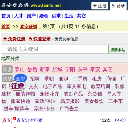
www.tainfo.net
✚ 注册
☕ 登录
首页
|
人才
|
房产
|
婚恋
|
供求
|
生活
|
其它
>>
_ 第1页 （共1页 11 条信息）
首页
泰安征婚
✚ 免费注册
☕ 快速登录
- 免费发布信息
地区分类
泰山
岱岳
新泰
肥城
宁阳
东平
泰安
其它
区县
全部
招聘
求职
兼职
二手房
租房
商铺
厂
类型
征婚
房
交友
电子产品
家具家电
教育培训
装修
建材
服装鞋帽
宠物花卉
农副产品
杂货铺
寻人寻
物
搬家快递
家政/保洁
婚庆摄影
美食餐饮
二手车
拼车/顺风车
票务/卡务
广而告之
[泰安]
泰安51岁征婚
132次，
04-29