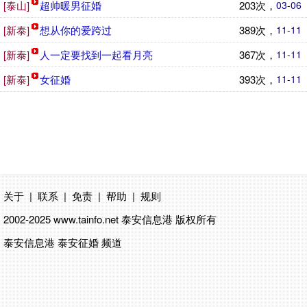
[泰山]
超帅暖男征婚
203次，
03-06
[新泰]
想从你的爱跨过
389次，
11-11
[新泰]
人一定要找到一起看月亮
367次，
11-11
[新泰]
女征婚
393次，
11-11
关于
|
联系
|
免责
|
帮助
|
规则
2002-2025 www.tainfo.net
泰安信息港
版权所有
泰安信息港 泰安征婚 频道