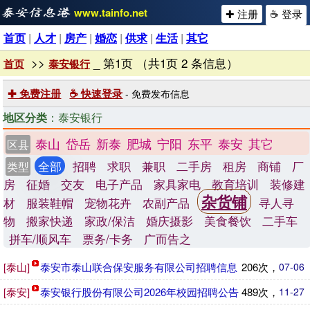
www.tainfo.net
✚ 注册
☕ 登录
首页
|
人才
|
房产
|
婚恋
|
供求
|
生活
|
其它
>>
_ 第1页 （共1页 2 条信息）
首页
泰安银行
✚ 免费注册
☕ 快速登录
- 免费发布信息
地区分类
：泰安银行
泰山
岱岳
新泰
肥城
宁阳
东平
泰安
其它
区县
全部
招聘
求职
兼职
二手房
租房
商铺
厂
类型
房
征婚
交友
电子产品
家具家电
教育培训
装修建
杂货铺
材
服装鞋帽
宠物花卉
农副产品
寻人寻
物
搬家快递
家政/保洁
婚庆摄影
美食餐饮
二手车
拼车/顺风车
票务/卡务
广而告之
[泰山]
泰安市泰山联合保安服务有限公司招聘信息
206次，
07-06
[泰安]
泰安银行股份有限公司2026年校园招聘公告
489次，
11-27