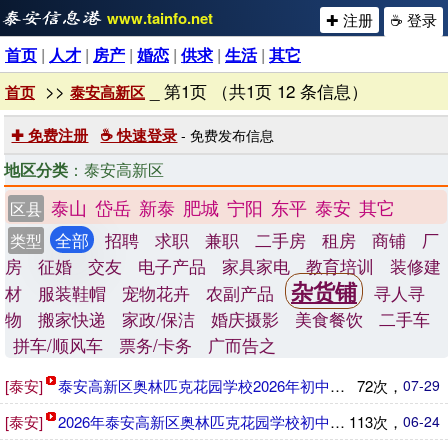
www.tainfo.net
✚ 注册
☕ 登录
首页
|
人才
|
房产
|
婚恋
|
供求
|
生活
|
其它
>>
_ 第1页 （共1页 12 条信息）
首页
泰安高新区
✚ 免费注册
☕ 快速登录
- 免费发布信息
地区分类
：泰安高新区
泰山
岱岳
新泰
肥城
宁阳
东平
泰安
其它
区县
全部
招聘
求职
兼职
二手房
租房
商铺
厂
类型
房
征婚
交友
电子产品
家具家电
教育培训
装修建
杂货铺
材
服装鞋帽
宠物花卉
农副产品
寻人寻
物
搬家快递
家政/保洁
婚庆摄影
美食餐饮
二手车
拼车/顺风车
票务/卡务
广而告之
[泰安]
泰安高新区奥林匹克花园学校2026年初中骨干教师及储备教
72次，
07-29
[泰安]
2026年泰安高新区奥林匹克花园学校初中骨干教师招聘公告
113次，
06-24