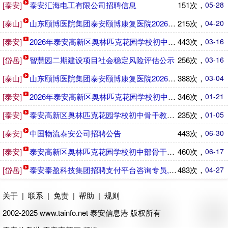
[泰安]
泰安汇海电工有限公司招聘信息
151次，
05-28
[泰山]
山东颐博医院集团泰安颐博康复医院2026年招聘公告
215次，
04-20
[泰安]
2026年泰安高新区奥林匹克花园学校初中骨干教师招聘公告
443次，
03-16
[岱岳]
智慧园二期建设项目社会稳定风险评估公示
256次，
03-16
[泰山]
山东颐博医院集团泰安颐博康复医院2026年招聘公告
388次，
03-04
[泰安]
2026年泰安高新区奥林匹克花园学校初中骨干教师招聘公告
346次，
01-21
[泰安]
泰安高新区奥林匹克花园学校初中骨干教师招聘公告
235次，
01-05
[泰安]
中国物流泰安公司招聘公告
443次，
06-30
[泰安]
泰安高新区奥林匹克花园学校初中部骨干教师招聘公告
460次，
06-17
[岱岳]
泰安泰盈科技集团招聘支付平台咨询专员,电商数字后台专员,
483次，
04-27
关于
|
联系
|
免责
|
帮助
|
规则
2002-2025 www.tainfo.net
泰安信息港
版权所有