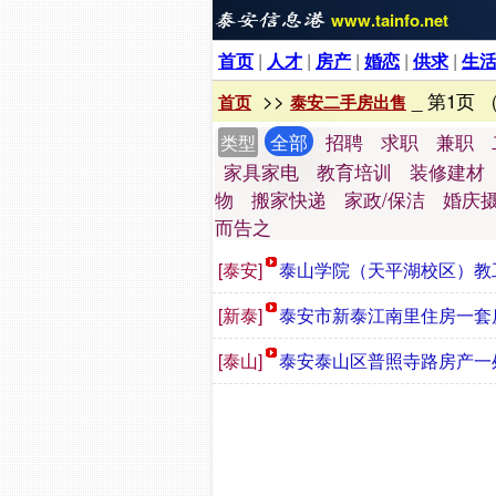
www.tainfo.net
首页
|
人才
|
房产
|
婚恋
|
供求
|
生
>>
_ 第1页 
首页
泰安二手房出售
全部
招聘
求职
兼职
类型
家具家电
教育培训
装修建材
物
搬家快递
家政/保洁
婚庆
而告之
[泰安]
泰山学院（天平湖校区）教
[新泰]
泰安市新泰江南里住房一套
[泰山]
泰安泰山区普照寺路房产一