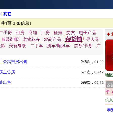
活
|
其它
（共1页 3 条信息）
二手房
租房
商铺
厂房
征婚
交友
电子产品
✚
杂货铺
服装鞋帽
宠物花卉
农副产品
寻人寻
摄影
美食餐饮
二手车
拼车/顺风车
票务/卡务
广
工公寓吉房出售
248次，
01-22
房主售房
571次，
05-12
地区
处出售
599次，
05-12
区
平
信息
泰