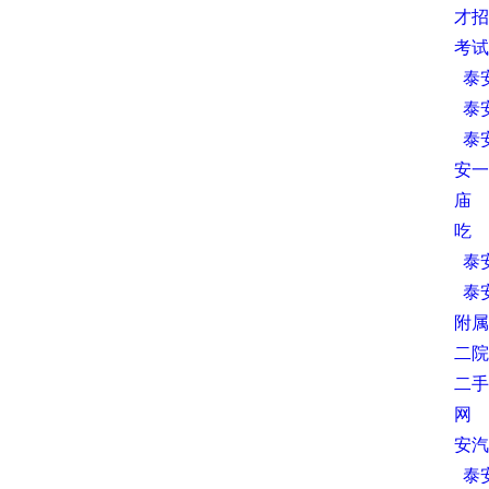
才招
考试
泰
泰
泰
安一
庙
吃
泰
泰
附属
二院
二手
网
安汽
泰