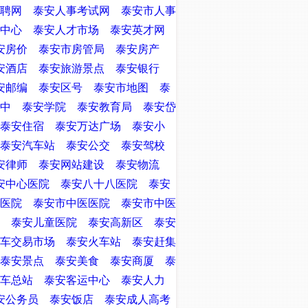
聘网
泰安人事考试网
泰安市人事
中心
泰安人才市场
泰安英才网
安房价
泰安市房管局
泰安房产
安酒店
泰安旅游景点
泰安银行
安邮编
泰安区号
泰安市地图
泰
中
泰安学院
泰安教育局
泰安岱
泰安住宿
泰安万达广场
泰安小
泰安汽车站
泰安公交
泰安驾校
安律师
泰安网站建设
泰安物流
安中心医院
泰安八十八医院
泰安
医院
泰安市中医医院
泰安市中医
泰安儿童医院
泰安高新区
泰安
车交易市场
泰安火车站
泰安赶集
泰安景点
泰安美食
泰安商厦
泰
车总站
泰安客运中心
泰安人力
安公务员
泰安饭店
泰安成人高考