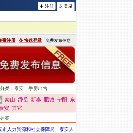
✚ 注册
☕ 登录
 免费注册
☕ 快速登录
- 免费发布信息
分类
：泰安二手房出售
泰山
岱岳
新泰
肥城
宁阳
东
县
泰安
其它
标签
安市人力资源和社会保障局
泰安人