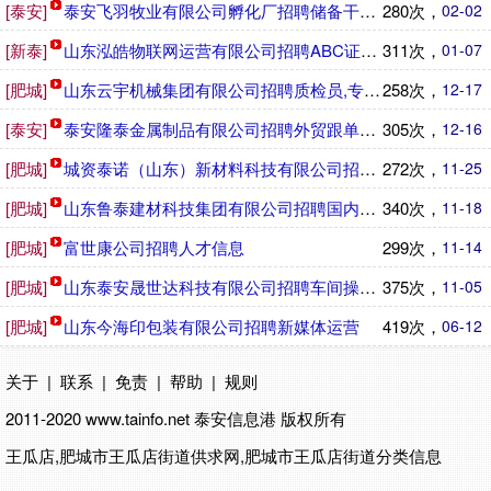
[泰安]
泰安飞羽牧业有限公司孵化厂招聘储备干部,操作工,点苗工,
280次，
02-02
[新泰]
山东泓皓物联网运营有限公司招聘ABC证货车司机
311次，
01-07
[肥城]
山东云宇机械集团有限公司招聘质检员,专业技术人员,装配钳
258次，
12-17
[泰安]
泰安隆泰金属制品有限公司招聘外贸跟单员,实验室理化员,财
305次，
12-16
[肥城]
城资泰诺（山东）新材料科技有限公司招聘操作工,质检员,销
272次，
11-25
[肥城]
山东鲁泰建材科技集团有限公司招聘国内业务员,标书制作员,
340次，
11-18
[肥城]
富世康公司招聘人才信息
299次，
11-14
[肥城]
山东泰安晟世达科技有限公司招聘车间操作工,叉车工,维修工
375次，
11-05
[肥城]
山东今海印包装有限公司招聘新媒体运营
419次，
06-12
关于
|
联系
|
免责
|
帮助
|
规则
2011-2020 www.tainfo.net
泰安信息港
版权所有
王瓜店,肥城市王瓜店街道供求网,肥城市王瓜店街道分类信息