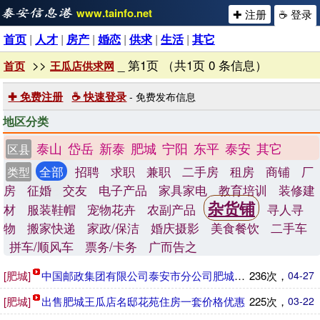
www.tainfo.net
✚ 注册
☕ 登录
首页
|
人才
|
房产
|
婚恋
|
供求
|
生活
|
其它
>>
_ 第1页 （共1页 0 条信息）
首页
王瓜店供求网
✚ 免费注册
☕ 快速登录
- 免费发布信息
地区分类
泰山
岱岳
新泰
肥城
宁阳
东平
泰安
其它
区县
全部
招聘
求职
兼职
二手房
租房
商铺
厂
类型
房
征婚
交友
电子产品
家具家电
教育培训
装修建
杂货铺
材
服装鞋帽
宠物花卉
农副产品
寻人寻
物
搬家快递
家政/保洁
婚庆摄影
美食餐饮
二手车
拼车/顺风车
票务/卡务
广而告之
[肥城]
中国邮政集团有限公司泰安市分公司肥城寄递事业部招聘信息
236次，
04-27
[肥城]
出售肥城王瓜店名邸花苑住房一套价格优惠
225次，
03-22