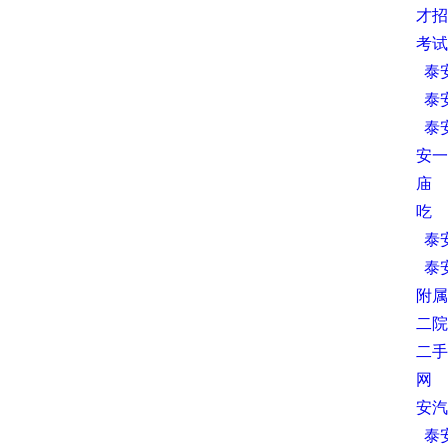
才招
考试
泰
泰
泰
安一
庙
吃
泰
泰
附属
二院
二手
网
安汽
泰