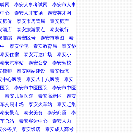
聘网
泰安人事考试网
泰安市人事
中心
泰安人才市场
泰安英才网
安房价
泰安市房管局
泰安房产
安酒店
泰安旅游景点
泰安银行
安邮编
泰安区号
泰安市地图
泰
中
泰安学院
泰安教育局
泰安岱
泰安住宿
泰安万达广场
泰安小
泰安汽车站
泰安公交
泰安驾校
安律师
泰安网站建设
泰安物流
安中心医院
泰安八十八医院
泰安
医院
泰安市中医医院
泰安市中医
泰安儿童医院
泰安高新区
泰安
车交易市场
泰安火车站
泰安赶集
泰安景点
泰安美食
泰安商厦
泰
车总站
泰安客运中心
泰安人力
安公务员
泰安饭店
泰安成人高考