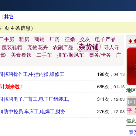
活
|
其它
共1页 4 条信息）
二手房
租房
商铺
厂房
征婚
交友
电子产品
✚
杂货铺
服装鞋帽
宠物花卉
农副产品
寻人寻
摄影
美食餐饮
二手车
拼车/顺风车
票务/卡务
广
司招聘操作工,中控内操,维修工
198次，
04-13
会计划来啦！
685次，
01-16
地区
司招聘电子厂普工,电子厂组装工,
311次，
12-03
区
平
防中控员,车床工,电焊工,财务
275次，
12-03
信息
泰