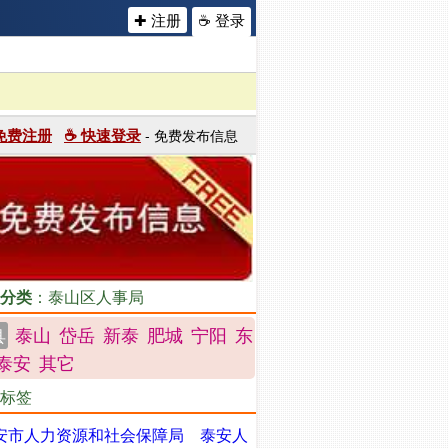
✚ 注册
☕ 登录
 免费注册
☕ 快速登录
- 免费发布信息
分类
：泰山区人事局
泰山
岱岳
新泰
肥城
宁阳
东
县
泰安
其它
标签
安市人力资源和社会保障局
泰安人