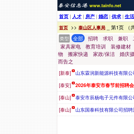
www.tainfo.net
首页
|
人才
|
房产
|
婚恋
|
供求
|
生
>>
_ 第1页 （
首页
泰山区人事局
全部
招聘
求职
兼职
类型
家具家电
教育培训
装修建材
物
搬家快递
家政/保洁
婚庆
而告之
[新泰]
山东霖润新能源科技有限公
[泰安]
2026年泰安市春节前招聘
[泰山]
泰安市辰杨电子元件有限公
[泰山]
山东国泰科技有限公司招聘消