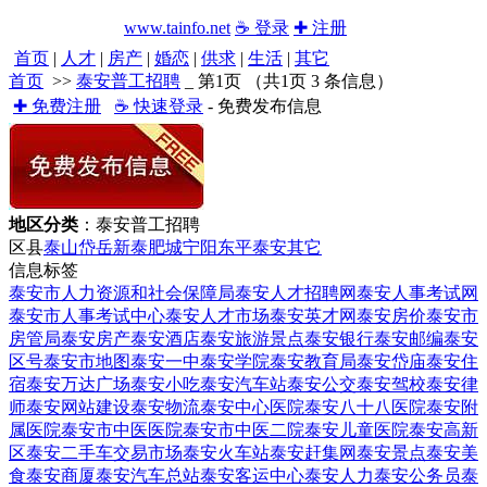
www.tainfo.net
☕ 登录
✚ 注册
首页
|
人才
|
房产
|
婚恋
|
供求
|
生活
|
其它
首页
>>
泰安普工招聘
_ 第1页 （共1页 3 条信息）
✚ 免费注册
☕ 快速登录
- 免费发布信息
地区分类
：泰安普工招聘
区县
泰山
岱岳
新泰
肥城
宁阳
东平
泰安
其它
信息标签
泰安市人力资源和社会保障局
泰安人才招聘网
泰安人事考试网
泰安市人事考试中心
泰安人才市场
泰安英才网
泰安房价
泰安市
房管局
泰安房产
泰安酒店
泰安旅游景点
泰安银行
泰安邮编
泰安
区号
泰安市地图
泰安一中
泰安学院
泰安教育局
泰安岱庙
泰安住
宿
泰安万达广场
泰安小吃
泰安汽车站
泰安公交
泰安驾校
泰安律
师
泰安网站建设
泰安物流
泰安中心医院
泰安八十八医院
泰安附
属医院
泰安市中医医院
泰安市中医二院
泰安儿童医院
泰安高新
区
泰安二手车交易市场
泰安火车站
泰安赶集网
泰安景点
泰安美
食
泰安商厦
泰安汽车总站
泰安客运中心
泰安人力
泰安公务员
泰