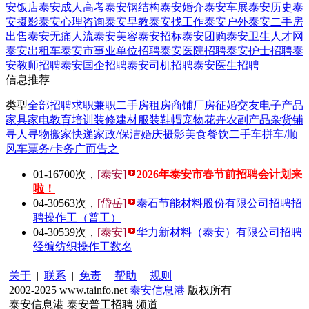
安饭店
泰安成人高考
泰安钢结构
泰安婚介
泰安车展
泰安历史
泰
安摄影
泰安心理咨询
泰安早教
泰安找工作
泰安户外
泰安二手房
出售
泰安无痛人流
泰安美容
泰安招标
泰安团购
泰安卫生人才网
泰安出租车
泰安市事业单位招聘
泰安医院招聘
泰安护士招聘
泰
安教师招聘
泰安国企招聘
泰安司机招聘
泰安医生招聘
信息推荐
类型
全部
招聘
求职
兼职
二手房
租房
商铺
厂房
征婚
交友
电子产品
家具家电
教育培训
装修建材
服装鞋帽
宠物花卉
农副产品
杂货铺
寻人寻物
搬家快递
家政/保洁
婚庆摄影
美食餐饮
二手车
拼车/顺
风车
票务/卡务
广而告之
01-16
700次，
[泰安]
2026年泰安市春节前招聘会计划来
啦！
04-30
563次，
[岱岳]
泰石节能材料股份有限公司招聘招
聘操作工（普工）
04-30
539次，
[泰安]
华力新材料（泰安）有限公司招聘
经编纺织操作工数名
关于
|
联系
|
免责
|
帮助
|
规则
2002-2025 www.tainfo.net
泰安信息港
版权所有
泰安信息港 泰安普工招聘 频道