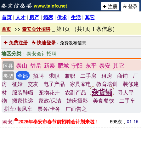
www.tainfo.net
✚ 注册
☕ 登录
首页
|
人才
|
房产
|
婚恋
|
供求
|
生活
|
其它
>>
_ 第1页 （共1页 1 条信息）
首页
泰安会计招聘
✚ 免费注册
☕ 快速登录
- 免费发布信息
地区分类
：泰安会计招聘
泰山
岱岳
新泰
肥城
宁阳
东平
泰安
其它
区县
全部
招聘
求职
兼职
二手房
租房
商铺
厂
类型
房
征婚
交友
电子产品
家具家电
教育培训
装修建
杂货铺
材
服装鞋帽
宠物花卉
农副产品
寻人寻
物
搬家快递
家政/保洁
婚庆摄影
美食餐饮
二手车
拼车/顺风车
票务/卡务
广而告之
[泰安]
2026年泰安市春节前招聘会计划来啦！
698次，
01-16