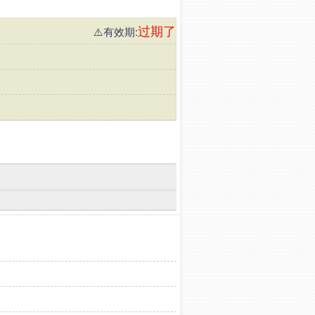
过期了
⚠️有效期: