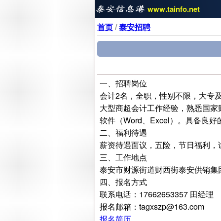
www.tainfo.net
首页
/
泰安招聘
一、招聘岗位
会计2名，全职，性别不限，大专
大型商超会计工作经验，熟悉国家财
软件（Word、Excel）。具备
二、福利待遇
薪资待遇面议，五险，节日福利，
三、工作地点
泰安市财源街道财西街泰安供销集
四、报名方式
联系电话：17662653357 田经理
报名邮箱：tagxszp@163.com
报名简历