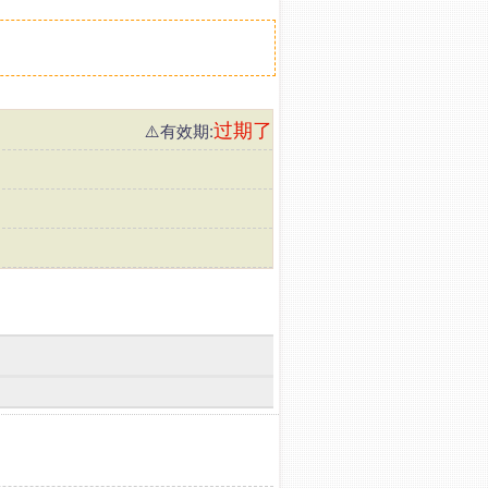
过期了
⚠️有效期: