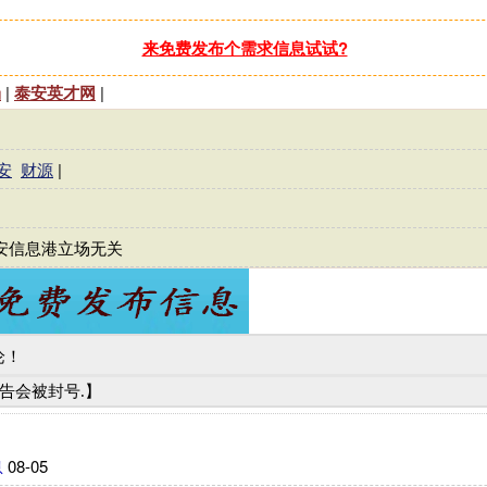
来免费发布个需求信息试试?
场
|
泰安英才网
|
安
财源
|
安信息港立场无关
论！
广告会被封号.】
息
08-05