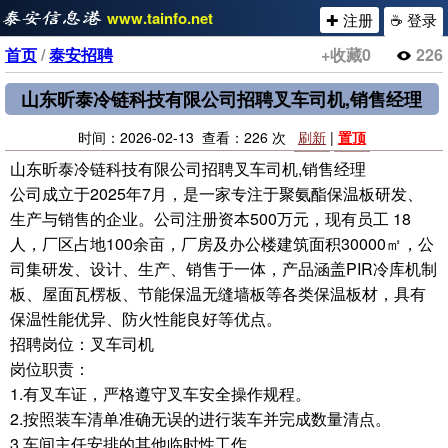
www.tainfo.net
✚ 注册
☕ 登录
首页
/
泰安招聘
+收藏
0
226
山东昕泰冷链科技有限公司招聘叉车司机,销售经理
时间：2026-02-13 查看：226 次
刷新
|
置顶
山东昕泰冷链科技有限公司招聘叉车司机,销售经理
公司成立于2025年7月，是一家专注于聚氨酯保温板研发、
生产与销售的企业。公司注册资本500万元，现有员工 18
人，厂区占地100余亩，厂房及办公楼建筑面积30000㎡，公
司集研发、设计、生产、销售于一体，产品涵盖PIR冷库机制
板、屋面瓦楞板、节能保温无缝墙板等各类保温板材，具有
保温性能优异、防火性能良好等优点。
招聘岗位：叉车司机
岗位职责：
1.有叉车证，严格遵守叉车安全操作规程。
2.按照装车清单准确无误的进行装车并完成数量清点。
3.车间主任安排的其他临时性工作。