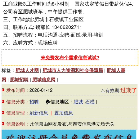
工商业险3.工作时间为8小时制，国家法定节假日带薪休假4.
公司有至肥城班车，中午提供工作餐。
三、工作地址:肥城市石横镇工业园区
四、联系方式: 魏部长 13406202711
五、招聘流程：电话沟通-应聘-面试-录用-培训
六、应聘方式：现场应聘
来免费发布个需求信息试试?
标签：
肥城人才网
|
肥城市人力资源和社会保障局
|
肥城人事
网
|
肥城招聘
|
肥城信息网
|
过期了
发布时间：
2026-01-12
⚠️有效期:
信息分类：
招聘
🏠信息地区：
肥城
石横
|
信息管理：
刷新信息
|
置顶信息
信息说明：
此信息由网友发布,与泰安信息港立场无关