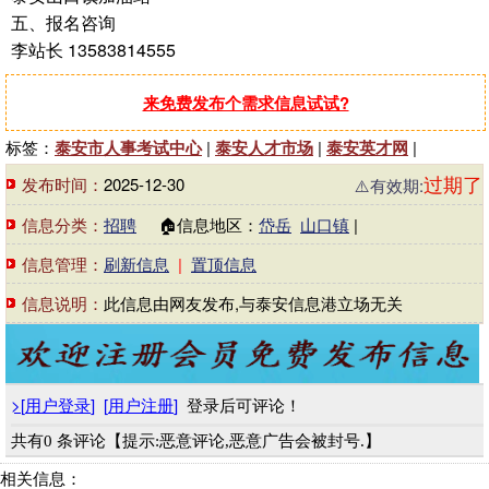
五、报名咨询
李站长 13583814555
来免费发布个需求信息试试?
标签：
泰安市人事考试中心
|
泰安人才市场
|
泰安英才网
|
过期了
发布时间：
2025-12-30
⚠️有效期:
信息分类：
招聘
🏠信息地区：
岱岳
山口镇
|
信息管理：
刷新信息
|
置顶信息
信息说明：
此信息由网友发布,与泰安信息港立场无关
>
[
用户登录
]
[
用户注册
]
登录后可评论！
共有0 条评论【提示:恶意评论,恶意广告会被封号.】
相关信息：