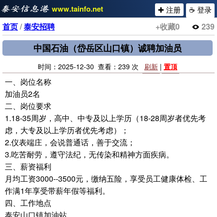
www.tainfo.net
✚ 注册
☕ 登录
首页
/
泰安招聘
+收藏
0
239
中国石油（岱岳区山口镇）诚聘加油员
时间：2025-12-30 查看：239 次
刷新
|
置顶
一、岗位名称
加油员2名
二、岗位要求
1.18-35周岁，高中、中专及以上学历（18-28周岁者优先考
虑，大专及以上学历者优先考虑）；
2.仪表端庄，会说普通话，善于交流；
3.吃苦耐劳，遵守法纪，无传染和精神方面疾病。
三、薪资福利
月均工资3000--3500元，缴纳五险，享受员工健康体检、工
作满1年享受带薪年假等福利。
四、工作地点
泰安山口镇加油站